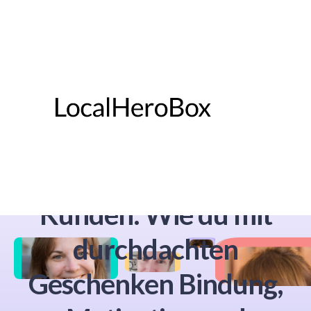
Winter Merchandise
für Mitarbeitende und
Kunden: Wie du mit
durchdachten
Geschenken Bindung,