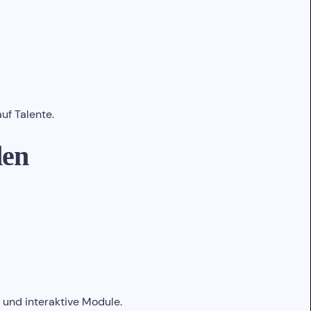
auf Talente.
den
s und interaktive Module.