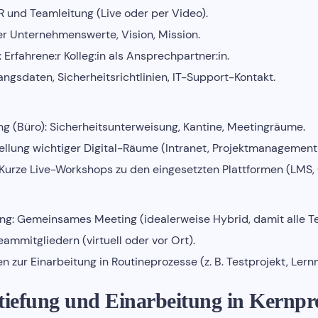
 und Teamleitung (Live oder per Video).
er Unternehmenswerte, Vision, Mission.
Erfahrene:r Kolleg:in als Ansprechpartner:in.
ngsdaten, Sicherheitsrichtlinien, IT-Support-Kontakt.
g (Büro): Sicherheitsunterweisung, Kantine, Meetingräume.
stellung wichtiger Digital-Räume (Intranet, Projektmanagement
: Kurze Live-Workshops zu den eingesetzten Plattformen (LMS, C
ng: Gemeinsames Meeting (idealerweise Hybrid, damit alle T
eammitgliedern (virtuell oder vor Ort).
n zur Einarbeitung in Routineprozesse (z. B. Testprojekt, Lern
rtiefung und Einarbeitung in Kernpr