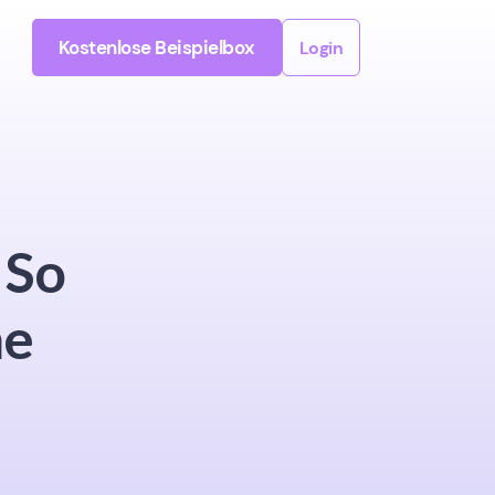
Kostenlose Beispielbox
Login
 So
he