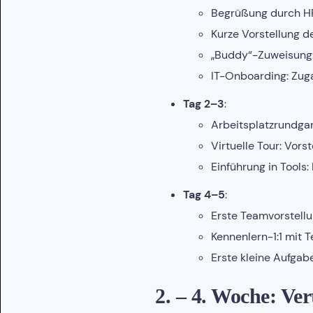
Begrüßung durch HR
Kurze Vorstellung d
„Buddy“-Zuweisung: 
IT-Onboarding: Zuga
Tag 2–3
:
Arbeitsplatzrundgan
Virtuelle Tour: Vor
Einführung in Tools
Tag 4–5
:
Erste Teamvorstellu
Kennenlern-1:1 mit T
Erste kleine Aufgabe
2. – 4. Woche: Ve