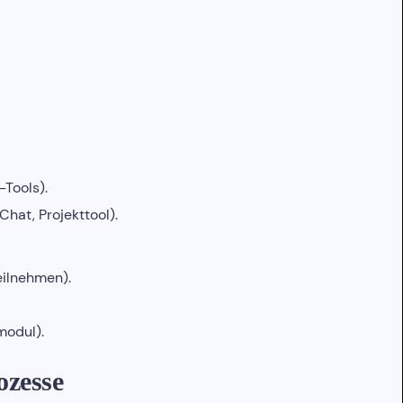
-Tools).
hat, Projekttool).
eilnehmen).
modul).
ozesse