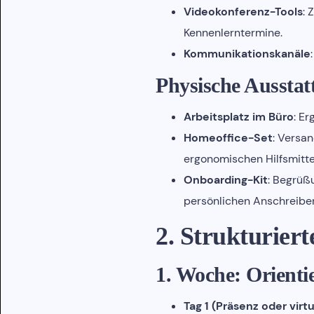
Videokonferenz-Tools
: 
Kennenlerntermine.
Kommunikationskanäle
Physische Ausstat
Arbeitsplatz im Büro
: E
Homeoffice-Set
: Versa
ergonomischen Hilfsmittel
Onboarding-Kit
: Begrüß
persönlichen Anschreiben 
2. Strukturiert
1. Woche: Orient
Tag 1 (Präsenz oder virtu