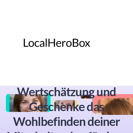
Betriebliche Gesundheit
& Motivation: Wie
Wertschätzung und
Geschenke das
Wohlbefinden deiner